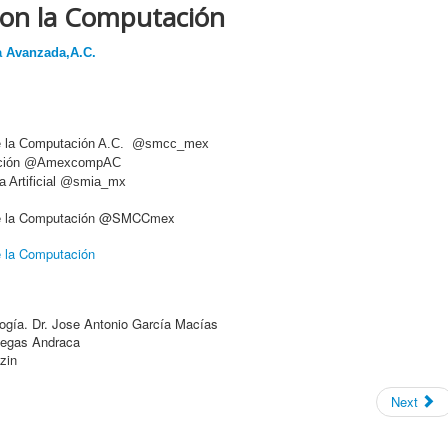
 con la Computación
a Avanzada,A.C.
de la Computación A.C. @smcc_mex
ación @AmexcompAC
a Artificial @smia_mx
de la Computación @SMCCmex
e la Computación
logía. Dr. Jose Antonio García Macías
negas Andraca
zin
Next